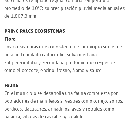
Su clima es templado-regular con una temperatura
promedio de 18°C; su precipitación pluvial media anual es
de 1,807.3 mm.
PRINCIPALES ECOSISTEMAS
Flora
Los ecosistemas que coexisten en el municipio son el de
bosque templado caducifolio, selva mediana
subperennifolia y secundaria predominando especies
como el ocozote, encino, fresno, álamo y sauce.
Fauna
En el municipio se desarrolla una fauna compuesta por
poblaciones de mamíferos silvestres como conejo, zorros,
perdices, tlacuaches, armadillos, aves y reptiles como
palanca, víboras de cascabel y coralillo.