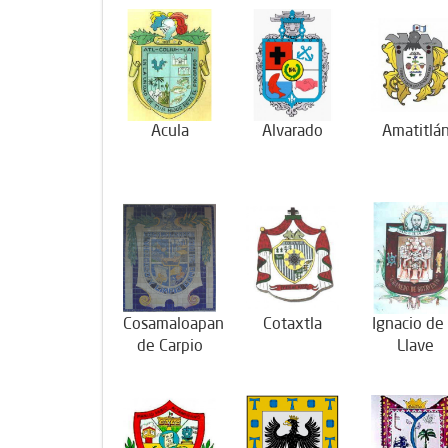
Acula
Alvarado
Amatitlá
Cosamaloapan
Cotaxtla
Ignacio de 
de Carpio
Llave