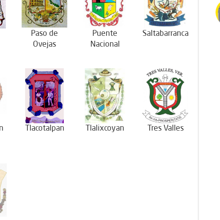
Paso de
Puente
Saltabarranca
Ovejas
Nacional
n
Tlacotalpan
Tlalixcoyan
Tres Valles