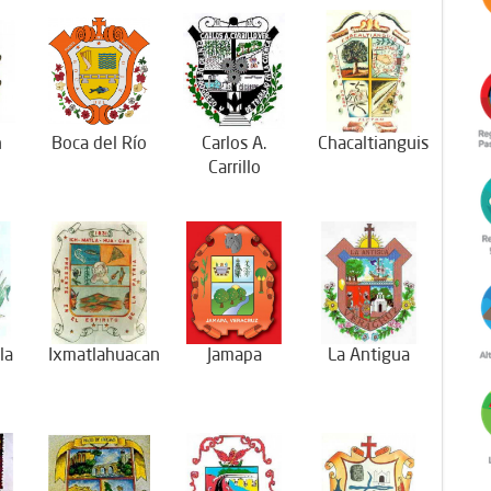
n
Boca del Río
Carlos A.
Chacaltianguis
Carrillo
la
Ixmatlahuacan
Jamapa
La Antigua