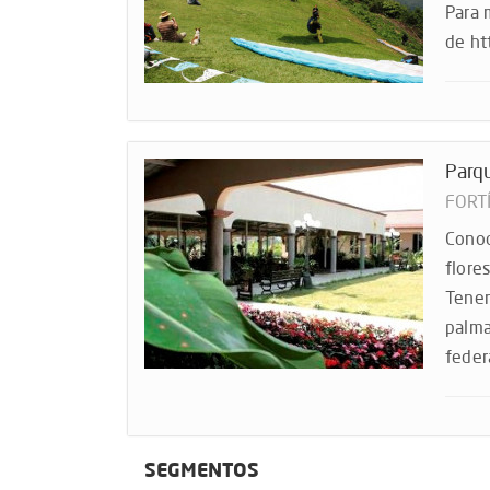
Para 
de ht
Parqu
FORT
Conoc
flore
Tenem
palma
feder
SEGMENTOS