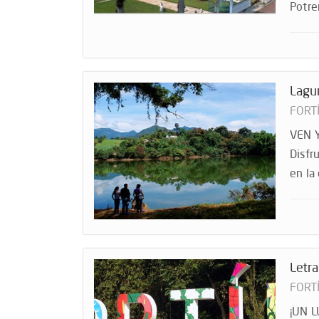
Potrer
Lagun
FORT
VEN 
Disfr
en la
Letra
FORT
¡UN L