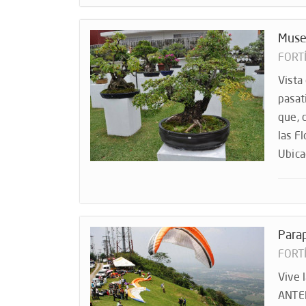
Muse
FORT
Vista
pasat
que, 
las F
Ubica
Parap
FORT
Vive 
ANTEN