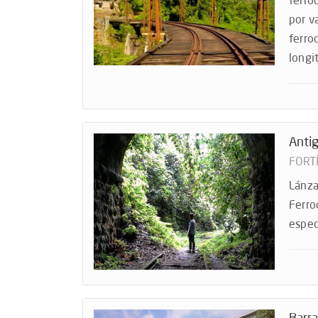
ferro
por v
ferroc
longi
Antig
FORT
Lánza
Ferro
espec