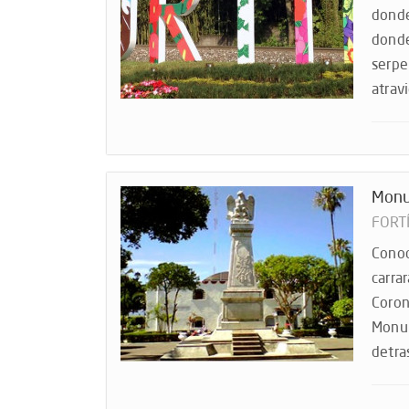
donde
donde
serpe
atrav
Monu
FORT
Conoc
carra
Coron
Monum
detras