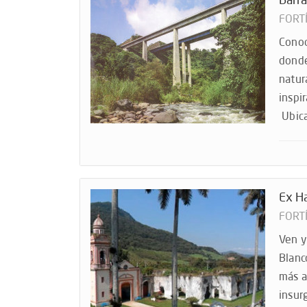
Barra
FORT
Conoc
donde
natur
inspi
Ubica
Ex H
FORT
Ven y
Blanc
más a
insur