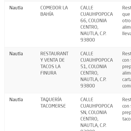
Nautla
COMEDOR LA
CALLE
Res
BAHÍA
CUAUHPOPOCA
que
66, COLONIA
otro
CENTRO,
alim
NAUTLA, C.P.
llev
93800
Nautla
RESTAURANT
CALLE
Res
Y VENTA DE
CUAUHPOPOCA
con 
TACOS LA
51, COLONIA
prep
FINURA
CENTRO,
alim
NAUTLA, C.P.
cart
93800
comi
Nautla
TAQUERÍA
CALLE
Res
TACOMERSE
CUAUHPOPOCA
con 
SN, COLONIA
prep
CENTRO,
taco
NAUTLA, C.P.