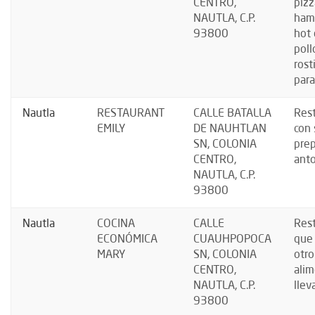
CENTRO,
pizz
NAUTLA, C.P.
ham
93800
hot 
poll
rost
para
Nautla
RESTAURANT
CALLE BATALLA
Res
EMILY
DE NAUHTLAN
con 
SN, COLONIA
prep
CENTRO,
anto
NAUTLA, C.P.
93800
Nautla
COCINA
CALLE
Res
ECONÓMICA
CUAUHPOPOCA
que
MARY
SN, COLONIA
otro
CENTRO,
alim
NAUTLA, C.P.
llev
93800