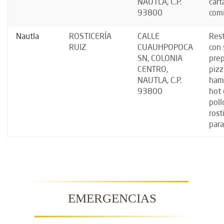
NAUTLA, C.P.
cart
93800
comi
Nautla
ROSTICERÍA
CALLE
Res
RUIZ
CUAUHPOPOCA
con 
SN, COLONIA
prep
CENTRO,
pizz
NAUTLA, C.P.
ham
93800
hot 
poll
rost
para
EMERGENCIAS