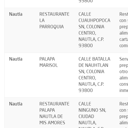
93800
Nautla
RESTAURANTE
CALLE
Res
LA
CUAUHPOPOCA
con 
PARROQUIA
SN, COLONIA
prep
CENTRO,
alim
NAUTLA, C.P.
cart
93800
comi
Nautla
PALAPA
CALLE BATALLA
Serv
MARISOL
DE NAUHTLAN
prep
SN, COLONIA
otro
CENTRO,
alim
NAUTLA, C.P.
con
93800
inm
Nautla
RESTAURANTE
CALLE
Res
PALAPA
NINGUNO SN,
con 
NAUTLA DE
CIUDAD
prep
MIS AMORES
NAUTLA,
alim