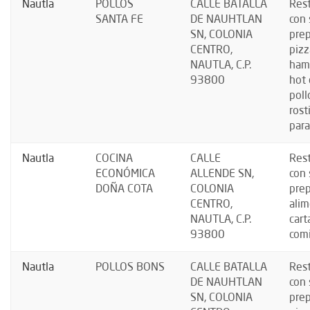
Nautla
POLLOS
CALLE BATALLA
Res
SANTA FE
DE NAUHTLAN
con 
SN, COLONIA
prep
CENTRO,
pizz
NAUTLA, C.P.
ham
93800
hot 
poll
rost
para
Nautla
COCINA
CALLE
Res
ECONÓMICA
ALLENDE SN,
con 
DOÑA COTA
COLONIA
prep
CENTRO,
alim
NAUTLA, C.P.
cart
93800
comi
Nautla
POLLOS BONS
CALLE BATALLA
Res
DE NAUHTLAN
con 
SN, COLONIA
prep