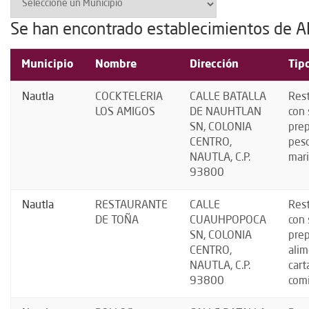
Se han encontrado establecimientos de A
Municipio
Nombre
Dirección
Tip
Nautla
COCKTELERIA
CALLE BATALLA
Res
LOS AMIGOS
DE NAUHTLAN
con 
SN, COLONIA
prep
CENTRO,
pes
NAUTLA, C.P.
mari
93800
Nautla
RESTAURANTE
CALLE
Res
DE TOÑA
CUAUHPOPOCA
con 
SN, COLONIA
prep
CENTRO,
alim
NAUTLA, C.P.
cart
93800
comi