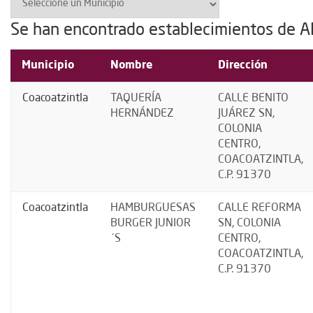
Se han encontrado establecimientos de A
Municipio
Nombre
Dirección
Coacoatzintla
TAQUERÍA
CALLE BENITO
HERNÁNDEZ
JUÁREZ SN,
COLONIA
CENTRO,
COACOATZINTLA,
C.P. 91370
Coacoatzintla
HAMBURGUESAS
CALLE REFORMA
BURGER JUNIOR
SN, COLONIA
´S
CENTRO,
COACOATZINTLA,
C.P. 91370