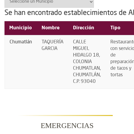
Se han encontrado establecimientos de A
Municipio
Nombre
Dirección
Tipo
Chumatlán
TAQUERÍA
CALLE
Restaurant
GARCIA
MIGUEL
con servici
HIDALGO 18,
de
COLONIA
preparació
CHUMATLAN,
de tacos y
CHUMATLÁN,
tortas
C.P. 93040
EMERGENCIAS