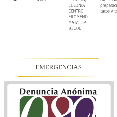
COLONIA
preparac
CENTRO,
tacos y t
FILOMENO
MATA, C.P.
93100
EMERGENCIAS