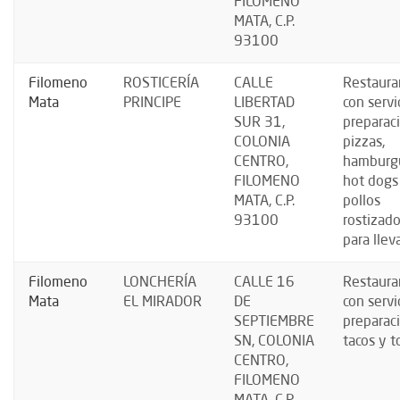
FILOMENO
MATA, C.P.
93100
Filomeno
ROSTICERÍA
CALLE
Restaura
Mata
PRINCIPE
LIBERTAD
con servi
SUR 31,
preparac
COLONIA
pizzas,
CENTRO,
hamburg
FILOMENO
hot dogs
MATA, C.P.
pollos
93100
rostizad
para llev
Filomeno
LONCHERÍA
CALLE 16
Restaura
Mata
EL MIRADOR
DE
con servi
SEPTIEMBRE
preparac
SN, COLONIA
tacos y t
CENTRO,
FILOMENO