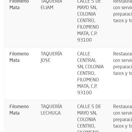
Filomeno
TAQUERÍA
CALLE 5 DE
Restaura
Mata
ELIAM
MAYO SN,
con servi
COLONIA
preparac
CENTRO,
tacos y t
FILOMENO
MATA, C.P.
93100
Filomeno
TAQUERÍA
CALLE
Restaura
Mata
JOSE
CENTRAL
con servi
SN, COLONIA
preparac
CENTRO,
tacos y t
FILOMENO
MATA, C.P.
93100
Filomeno
TAQUERÍA
CALLE 5 DE
Restaura
Mata
LECHUGA
MAYO SN,
con servi
COLONIA
preparac
CENTRO,
tacos y t