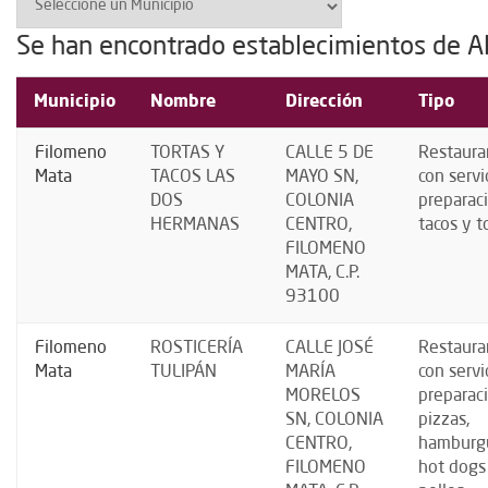
Se han encontrado establecimientos de A
Municipio
Nombre
Dirección
Tipo
Filomeno
TORTAS Y
CALLE 5 DE
Restaura
Mata
TACOS LAS
MAYO SN,
con servi
DOS
COLONIA
preparac
HERMANAS
CENTRO,
tacos y t
FILOMENO
MATA, C.P.
93100
Filomeno
ROSTICERÍA
CALLE JOSÉ
Restaura
Mata
TULIPÁN
MARÍA
con servi
MORELOS
preparac
SN, COLONIA
pizzas,
CENTRO,
hamburg
FILOMENO
hot dogs