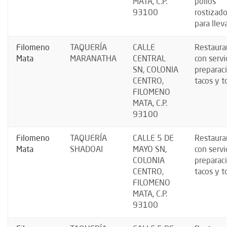
MATA, C.P.
pollos
93100
rostizad
para llev
Filomeno
TAQUERÍA
CALLE
Restaura
Mata
MARANATHA
CENTRAL
con servi
SN, COLONIA
preparac
CENTRO,
tacos y t
FILOMENO
MATA, C.P.
93100
Filomeno
TAQUERÍA
CALLE 5 DE
Restaura
Mata
SHADOAI
MAYO SN,
con servi
COLONIA
preparac
CENTRO,
tacos y t
FILOMENO
MATA, C.P.
93100