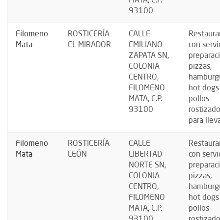
MATA, C.P.
93100
Filomeno
ROSTICERÍA
CALLE
Restaura
Mata
EL MIRADOR
EMILIANO
con servi
ZAPATA SN,
preparac
COLONIA
pizzas,
CENTRO,
hamburg
FILOMENO
hot dogs
MATA, C.P.
pollos
93100
rostizad
para llev
Filomeno
ROSTICERÍA
CALLE
Restaura
Mata
LEÓN
LIBERTAD
con servi
NORTE SN,
preparac
COLONIA
pizzas,
CENTRO,
hamburg
FILOMENO
hot dogs
MATA, C.P.
pollos
93100
rostizad