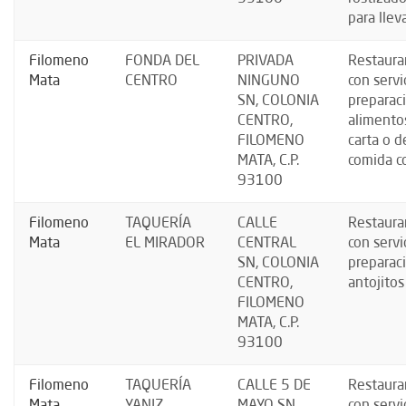
para llev
Filomeno
FONDA DEL
PRIVADA
Restaura
Mata
CENTRO
NINGUNO
con servi
SN, COLONIA
preparac
CENTRO,
alimentos
FILOMENO
carta o d
MATA, C.P.
comida co
93100
Filomeno
TAQUERÍA
CALLE
Restaura
Mata
EL MIRADOR
CENTRAL
con servi
SN, COLONIA
preparac
CENTRO,
antojitos
FILOMENO
MATA, C.P.
93100
Filomeno
TAQUERÍA
CALLE 5 DE
Restaura
Mata
YANIZ
MAYO SN,
con servi