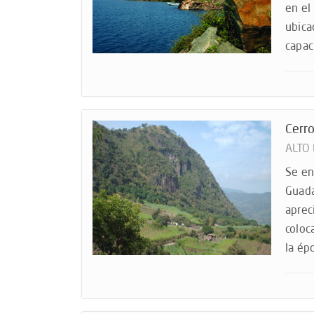
en el
ubica
capac
Cerro
ALTO
Se en
Guada
aprec
coloc
la ép