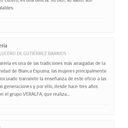
to Lucero, es una delicia. Su olor, su sabor son
alables.
ería
 LUCERO DE GUTIÉRREZ BARRIOS
farería es una de las tradiciones más arraigadas de la
idad de Blanca Espuma; las mujeres principalmente
rocurado transmitir la enseñanza de este oficio a las
s generaciones y por ello, desde hace tres años
on el grupo VERALFA, que realiza...