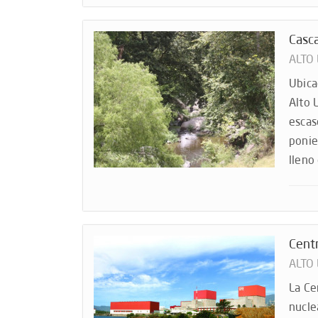
Casca
ALTO
Ubica
Alto 
escas
ponie
lleno
Cent
ALTO
La Ce
nucle