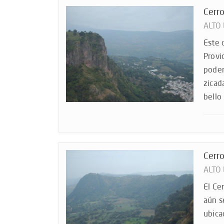
Cerro
ALTO
Este 
Provi
podem
zicad
bello
Cerro
ALTO
El Ce
aún s
ubica