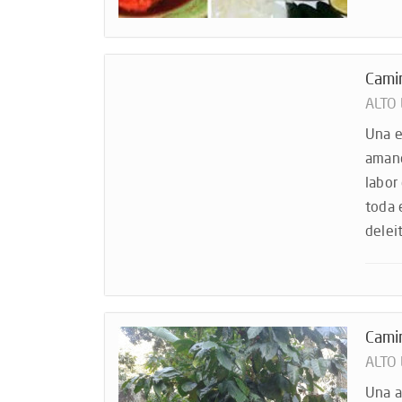
Cami
ALTO
Una e
amane
labor
toda 
deleit
Cami
ALTO
Una a