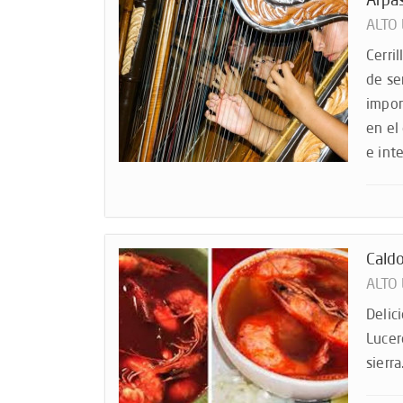
Arpa
ALTO
Cerri
de se
impor
en el
e int
Cald
ALTO
Delic
Lucer
sierra