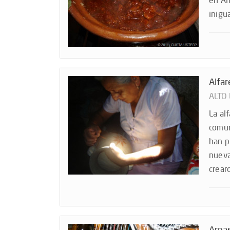
en Al
inigu
Alfar
ALTO
La al
comun
han p
nueva
crear