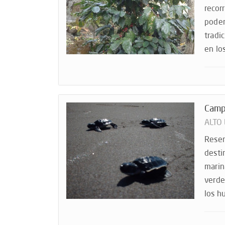
recor
podem
tradi
en lo
Camp
ALTO
Reser
desti
marin
verde
los hu