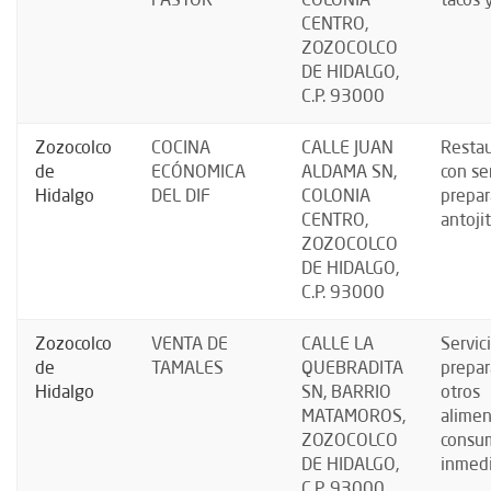
PASTOR
COLONIA
tacos 
CENTRO,
ZOZOCOLCO
DE HIDALGO,
C.P. 93000
Zozocolco
COCINA
CALLE JUAN
Resta
de
ECÓNOMICA
ALDAMA SN,
con se
Hidalgo
DEL DIF
COLONIA
prepar
CENTRO,
antoji
ZOZOCOLCO
DE HIDALGO,
C.P. 93000
Zozocolco
VENTA DE
CALLE LA
Servic
de
TAMALES
QUEBRADITA
prepar
Hidalgo
SN, BARRIO
otros
MATAMOROS,
alimen
ZOZOCOLCO
consu
DE HIDALGO,
inmed
C.P. 93000