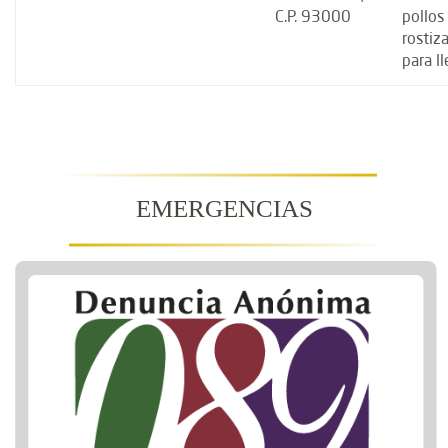
C.P. 93000
pollos
rostiz
para ll
EMERGENCIAS