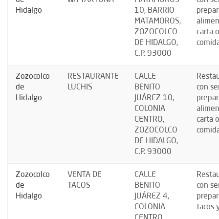
Hidalgo
10, BARRIO
prepar
MATAMOROS,
alimen
ZOZOCOLCO
carta 
DE HIDALGO,
comida
C.P. 93000
Zozocolco
RESTAURANTE
CALLE
Resta
de
LUCHIS
BENITO
con se
Hidalgo
JUÁREZ 10,
prepar
COLONIA
alimen
CENTRO,
carta 
ZOZOCOLCO
comida
DE HIDALGO,
C.P. 93000
Zozocolco
VENTA DE
CALLE
Resta
de
TACOS
BENITO
con se
Hidalgo
JUÁREZ 4,
prepar
COLONIA
tacos 
CENTRO,