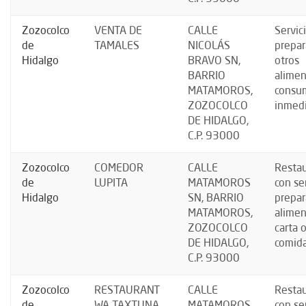
Zozocolco
VENTA DE
CALLE
Servic
de
TAMALES
NICOLÁS
prepar
Hidalgo
BRAVO SN,
otros
BARRIO
alimen
MATAMOROS,
consu
ZOZOCOLCO
inmed
DE HIDALGO,
C.P. 93000
Zozocolco
COMEDOR
CALLE
Resta
de
LUPITA
MATAMOROS
con se
Hidalgo
SN, BARRIO
prepar
MATAMOROS,
alimen
ZOZOCOLCO
carta 
DE HIDALGO,
comida
C.P. 93000
Zozocolco
RESTAURANT
CALLE
Resta
de
WA TAXTUNA
MATAMOROS
con se