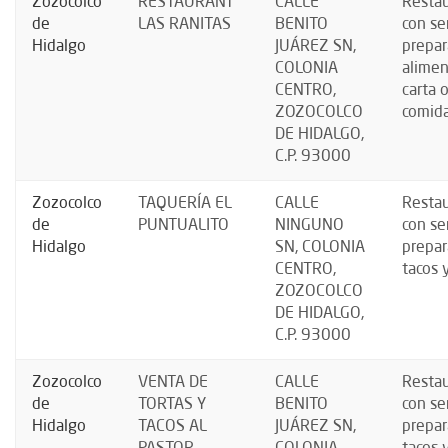
Zozocolco
RESTAURANT
CALLE
Resta
de
LAS RANITAS
BENITO
con se
Hidalgo
JUÁREZ SN,
prepar
COLONIA
alimen
CENTRO,
carta 
ZOZOCOLCO
comida
DE HIDALGO,
C.P. 93000
Zozocolco
TAQUERÍA EL
CALLE
Resta
de
PUNTUALITO
NINGUNO
con se
Hidalgo
SN, COLONIA
prepar
CENTRO,
tacos 
ZOZOCOLCO
DE HIDALGO,
C.P. 93000
Zozocolco
VENTA DE
CALLE
Resta
de
TORTAS Y
BENITO
con se
Hidalgo
TACOS AL
JUÁREZ SN,
prepar