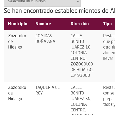
Se han encontrado establecimientos de A
Municipio
Nombre
Dirección
Tipo
Zozocolco
COMIDAS
CALLE
Resta
de
DOÑA ANA
BENITO
que p
Hidalgo
JUÁREZ 18,
otro t
COLONIA
alimen
CENTRO,
llevar
ZOZOCOLCO
DE HIDALGO,
C.P. 93000
Zozocolco
TAQUERÍA EL
CALLE
Resta
de
REY
BENITO
con se
Hidalgo
JUÁREZ SN,
prepar
COLONIA
tacos 
CENTRO,