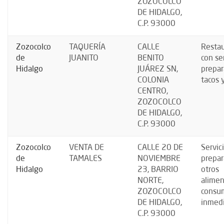
ZOZOCOLCO
DE HIDALGO,
C.P. 93000
Zozocolco
TAQUERÍA
CALLE
Resta
de
JUANITO
BENITO
con se
Hidalgo
JUÁREZ SN,
prepar
COLONIA
tacos 
CENTRO,
ZOZOCOLCO
DE HIDALGO,
C.P. 93000
Zozocolco
VENTA DE
CALLE 20 DE
Servic
de
TAMALES
NOVIEMBRE
prepar
Hidalgo
23, BARRIO
otros
NORTE,
alimen
ZOZOCOLCO
consu
DE HIDALGO,
inmed
C.P. 93000