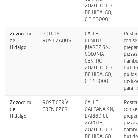
ZOZOCOLCO
DE HIDALGO,
C.P. 93000
Zozocolco
POLLOS
CALLE
Resta
de
ROSTIZADOS
BENITO
con se
Hidalgo
JUÁREZ SN,
prepar
COLONIA
pizzas
CENTRO,
hambu
ZOZOCOLCO
hot do
DE HIDALGO,
pollos
C.P. 93000
rostiz
para ll
Zozocolco
ROSTICERÍA
CALLE
Resta
de
EBEN EZER
GALEANA SN,
con se
Hidalgo
BARRIO EL
prepar
ZAPOTE,
pizzas
ZOZOCOLCO
hambu
DE HIDALGO,
hot do