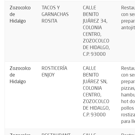
Zozocolco
TACOS Y
CALLE
Resta
de
GARNACHAS
BENITO
con se
Hidalgo
ROSITA
JUÁREZ 34,
prepar
COLONIA
antoji
CENTRO,
ZOZOCOLCO
DE HIDALGO,
C.P. 93000
Zozocolco
ROSTICERÍA
CALLE
Resta
de
ENJOY
BENITO
con se
Hidalgo
JUÁREZ SN,
prepar
COLONIA
pizzas
CENTRO,
hambu
ZOZOCOLCO
hot do
DE HIDALGO,
pollos
C.P. 93000
rostiz
para ll