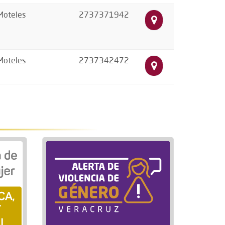
Moteles
2737371942
Moteles
2737342472