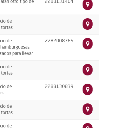
aran otro tipo de
2288131404
cio de
 tortas
cio de
2282008765
, hamburguesas,
zados para llevar
cio de
 tortas
cio de
2288130839
os
cio de
 tortas
cio de